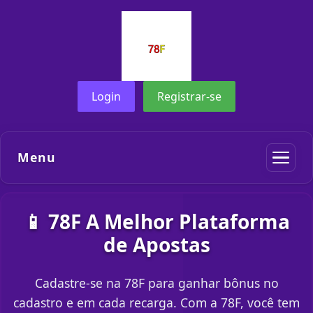
Login
Registrar-se
Menu
📱 78F A Melhor Plataforma
de Apostas
Cadastre-se na 78F para ganhar bônus no
cadastro e em cada recarga. Com a 78F, você tem