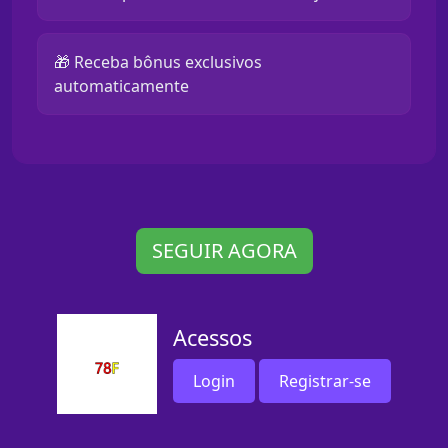
🎁 Receba bônus exclusivos
automaticamente
SEGUIR AGORA
Acessos
Login
Registrar-se