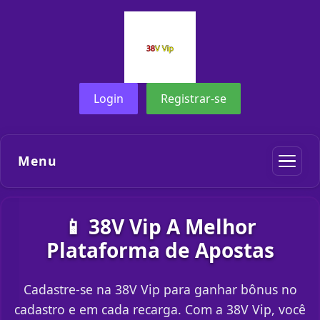
Login
Registrar-se
Menu
📱 38V Vip A Melhor
Plataforma de Apostas
Cadastre-se na 38V Vip para ganhar bônus no
cadastro e em cada recarga. Com a 38V Vip, você