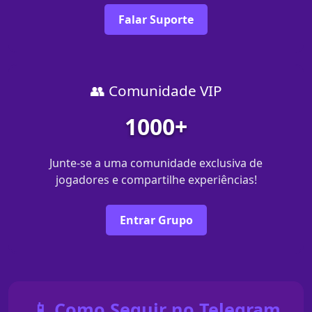
Falar Suporte
👥 Comunidade VIP
1000+
Junte-se a uma comunidade exclusiva de
jogadores e compartilhe experiências!
Entrar Grupo
📱 Como Seguir no Telegram